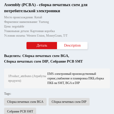
Assembly (PCBA) - сборка печатных схем для
потребительской электроники
Место происхождения: Китай
Фирменное наименование: Yuetong
Цена: negotiable
Упаковывая детали: Картонная коробка
Условия оплаты: Western Union, MoneyGram, T/T
Деталь
Description
Выделить:
Сборка печатных схем BGA
,
Сборка печатных схем DIP
,
Собрание PCB SMT
EMS-электронный производственный
1Product_attributes (Атрибуты
сервис,снабжение и планировка ПКБ,сборка
продукта):
ПКБ на SMT, BGA и DIP
Tags:
Сборка печатных схем BGA
Сборка печатных схем DIP
Собрание PCB SMT