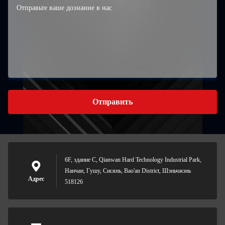
Отправить
6F, здание C, Qianwan Hard Technology Industrial Park,
Нанчан, Гушу, Сисянь, Bao'an District, Шэньчжэнь
Адрес
518126