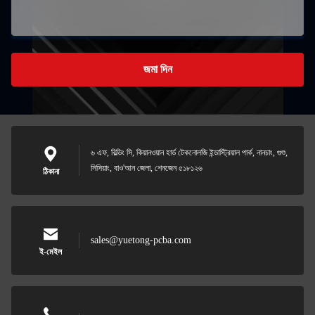
জমা দিন
৬ এফ, বিল্ডিং সি, কিয়ানওয়ান হার্ড টেকনোলজি ইন্ডাস্ট্রিয়াল পার্ক, নানচাং, গুশু,
সিসিয়াং, বাও'আন জেলা, শেনজেন ৫১৮১২৬
ঠিকানা
sales@yuetong-pcba.com
ই-মেইল