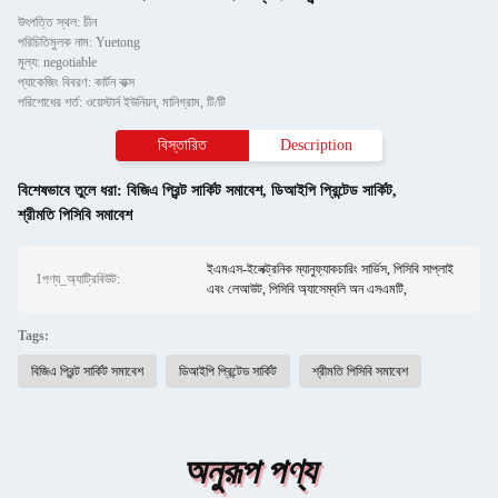
উৎপত্তি স্থল: চীন
পরিচিতিমুলক নাম: Yuetong
মূল্য: negotiable
প্যাকেজিং বিবরণ: কার্টন বাক্স
পরিশোধের শর্ত: ওয়েস্টার্ন ইউনিয়ন, মানিগ্রাম, টি/টি
বিস্তারিত
Description
বিশেষভাবে তুলে ধরা:
বিজিএ প্রিন্ট সার্কিট সমাবেশ
,
ডিআইপি প্রিন্টেড সার্কিট
,
শ্রীমতি পিসিবি সমাবেশ
ইএমএস-ইলেক্ট্রনিক ম্যানুফ্যাকচারিং সার্ভিস, পিসিবি সাপ্লাই
1পণ্য_অ্যাট্রিবিউট:
এবং লেআউট, পিসিবি অ্যাসেম্বলি অন এসএমটি,
Tags:
বিজিএ প্রিন্ট সার্কিট সমাবেশ
ডিআইপি প্রিন্টেড সার্কিট
শ্রীমতি পিসিবি সমাবেশ
অনুরূপ পণ্য