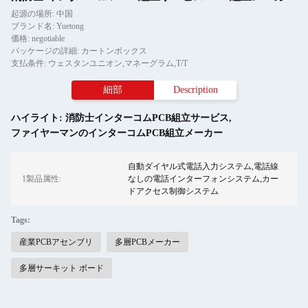
起源の場所: 中国
ブランド名: Yuetong
価格: negotiable
パッケージの詳細: カートンボックス
支払条件: ウェスタンユニオン,マネーグラム,T/T
細部
Description
ハイライト:
消防士インターコムPCB組立サービス
,
ファイヤーマンのインターコムPCB組立メーカー
自動ダイヤル式電話入力システム,電話線
1製品属性:
なしの電話インターフォンシステム,カー
ドアクセス制御システム
Tags:
産業PCBアセンブリ
多層PCBメーカー
多層サーキット ボード