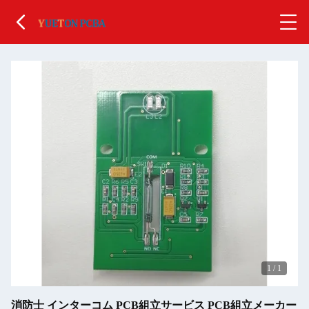
1
/
1
消防士 インターコム PCB組立サービス PCB組立メーカー