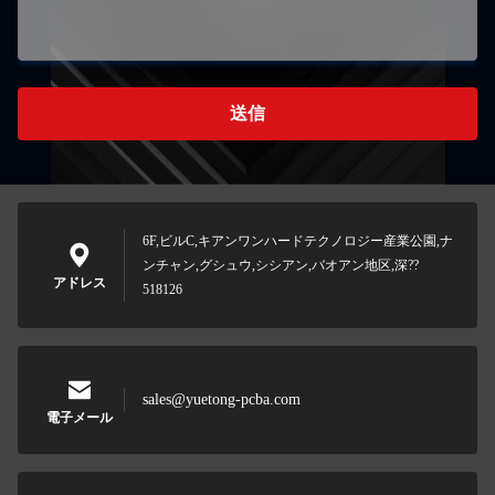
送信
6F,ビルC,キアンワンハードテクノロジー産業公園,ナ
ンチャン,グシュウ,シシアン,バオアン地区,深??
アドレス
518126
sales@yuetong-pcba.com
電子メール