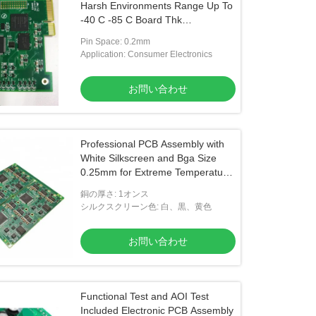
Harsh Environments Range Up To
-40 C -85 C Board Thk
1.2mm/1.6mm
Pin Space: 0.2mm
Application: Consumer Electronics
お問い合わせ
Professional PCB Assembly with
White Silkscreen and Bga Size
0.25mm for Extreme Temperature
Range -40 C -85 C
銅の厚さ: 1オンス
シルクスクリーン色: 白、黒、黄色
お問い合わせ
Functional Test and AOI Test
Included Electronic PCB Assembly