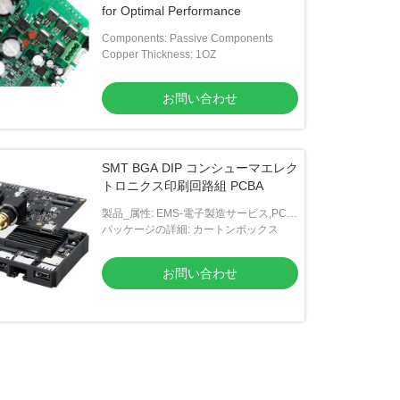
for Optimal Performance
Components: Passive Components
Copper Thickness: 1OZ
お問い合わせ
SMT BGA DIP コンシューマエレク
トロニクス印刷回路組 PCBA
製品_属性: EMS-電子製造サービス,PCB
の供給と配置,SMT,BGAおよびDIPのPCB
パッケージの詳細: カートンボックス
組立
お問い合わせ