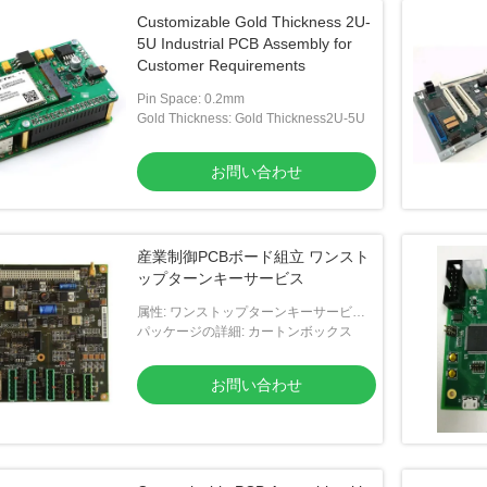
Customizable Gold Thickness 2U-
5U Industrial PCB Assembly for
Customer Requirements
Pin Space: 0.2mm
Gold Thickness: Gold Thickness2U-5U
お問い合わせ
産業制御PCBボード組立 ワンスト
ップターンキーサービス
属性: ワンストップターンキーサービス
迅速な回転PCB組立 品質保証 グローバ
パッケージの詳細: カートンボックス
ルコンポーネント調達データベース
お問い合わせ