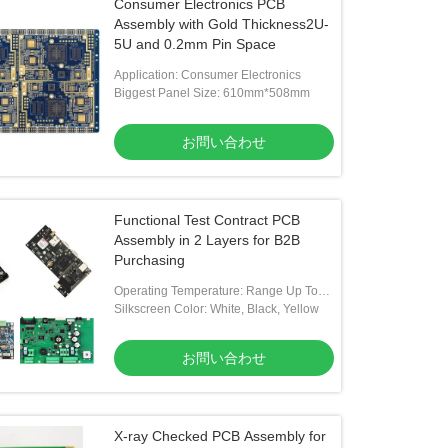
Consumer Electronics PCB
Assembly with Gold Thickness2U-
5U and 0.2mm Pin Space
Application: Consumer Electronics
Biggest Panel Size: 610mm*508mm
お問い合わせ
Functional Test Contract PCB
Assembly in 2 Layers for B2B
Purchasing
Operating Temperature: Range Up To
-40 ℃ ~85 ℃
Silkscreen Color: White, Black, Yellow
お問い合わせ
X-ray Checked PCB Assembly for