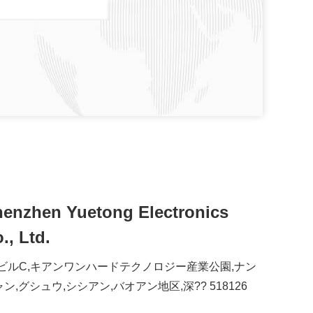
enzhen Yuetong Electronics
., Ltd.
F,ビルC,キアンワンハードテクノロジー産業公園,ナン
ン,グシュウ,シシアン,バオアン地区,深?? 518126