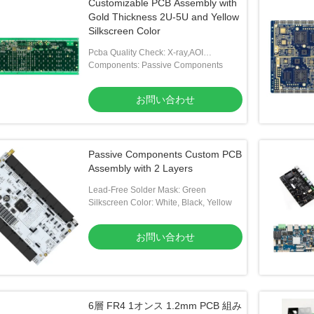
Customizable PCB Assembly with
Gold Thickness 2U-5U and Yellow
Silkscreen Color
Pcba Quality Check: X-ray,AOI
Test,Functional Test
Components: Passive Components
お問い合わせ
Passive Components Custom PCB
Assembly with 2 Layers
Lead-Free Solder Mask: Green
Silkscreen Color: White, Black, Yellow
お問い合わせ
6層 FR4 1オンス 1.2mm PCB 組み