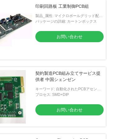
印刷回路板 工業制御PCB組
製品_属性: マイクロボールグリッド配列
(BGA) 配置,双面表面マウント技術
パッケージの詳細: カートンボックス
(SMT),製造可能性のための設計 (DFM) 分
析
お問い合わせ
契約製造PCB組み立てサービス提
供者 中国シェンゼン
キーワード: 自動化されたPCBアセンブ
リ
プロセス: SMD+DIP
お問い合わせ