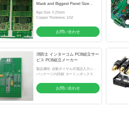
Mask and Biggest Panel Size
610mm*508mm
Bga Size: 0.25mm
Copper Thickness: 1OZ
お問い合わせ
消防士 インターコム PCB組立サー
ビス PCB組立メーカー
製品属性: 自動ダイヤル式電話入力シス
テム,電話線なしの電話インターフォンシ
パッケージの詳細: カートンボックス
ステム,カードアクセス制御システム
お問い合わせ