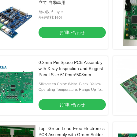
立て 自動車用
層の数: 6Layer
基礎材料: FR4
お問い合わせ
0.2mm Pin Space PCB Assembly
with X-ray Inspection and Biggest
Panel Size 610mm*508mm
Silkscreen Color: White, Black, Yellow
Operating Temperature: Range Up To
-40 ℃ ~85 ℃
お問い合わせ
Top- Green Lead-Free Electronics
PCB Assembly with Green Solder