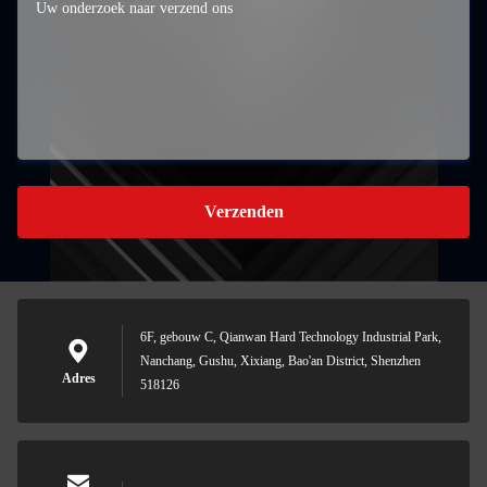
Verzenden
6F, gebouw C, Qianwan Hard Technology Industrial Park,
Nanchang, Gushu, Xixiang, Bao'an District, Shenzhen
Adres
518126