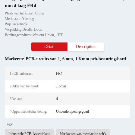
mm 4 laag FR4
Plaats van herkomst: China
Merknaam: Yuetong
Prijs: negotiable
Verpakking Details: Doos
Betalingscondities: Western Union, , T/T
Detail
Description
Markeren:
PCB-circuits van 1
,
6 mm
,
1.6 mm pcb-besturingsbord
1PCB-substraat:
FR4
2Dikte van het bord:
1.6mm
3De laag:
4
4Oppervlaktebehandeling:
Onderdompelingsgoud
Tags:
Industriële PCB-Assemblage
fabrikanten van meerlagige pcb's