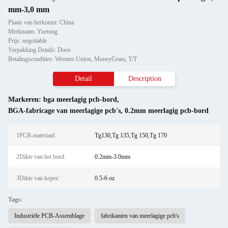
mm-3,0 mm
Plaats van herkomst: China
Merknaam: Yuetong
Prijs: negotiable
Verpakking Details: Doos
Betalingscondities: Western Union, MoneyGram, T/T
Detail
Description
Markeren:
bga meerlagig pcb-bord
,
BGA-fabricage van meerlagige pcb's
,
0.2mm meerlagig pcb-bord
1PCB-materiaal:
Tg130,Tg 135,Tg 150,Tg 170
2Dikte van het bord:
0.2mm-3.0mm
3Dikte van koper:
0.5-6 oz
Tags:
Industriële PCB-Assemblage
fabrikanten van meerlagige pcb's