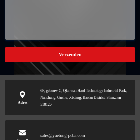
Verzenden
6F, gebouw C, Qianwan Hard Technology Industrial Park,
Nanchang, Gushu, Xixiang, Bao'an District, Shenzhen
Adres
518126
sales@yuetong-pcba.com