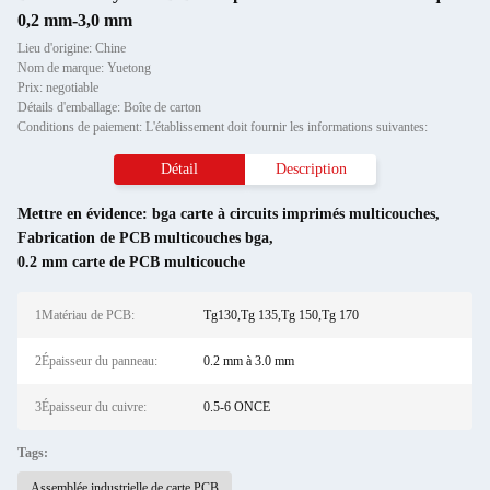
0,2 mm-3,0 mm
Lieu d'origine: Chine
Nom de marque: Yuetong
Prix: negotiable
Détails d'emballage: Boîte de carton
Conditions de paiement: L'établissement doit fournir les informations suivantes:
Détail
Description
Mettre en évidence:
bga carte à circuits imprimés multicouches
,
Fabrication de PCB multicouches bga
,
0.2 mm carte de PCB multicouche
1Matériau de PCB:
Tg130,Tg 135,Tg 150,Tg 170
2Épaisseur du panneau:
0.2 mm à 3.0 mm
3Épaisseur du cuivre:
0.5-6 ONCE
Tags:
Assemblée industrielle de carte PCB