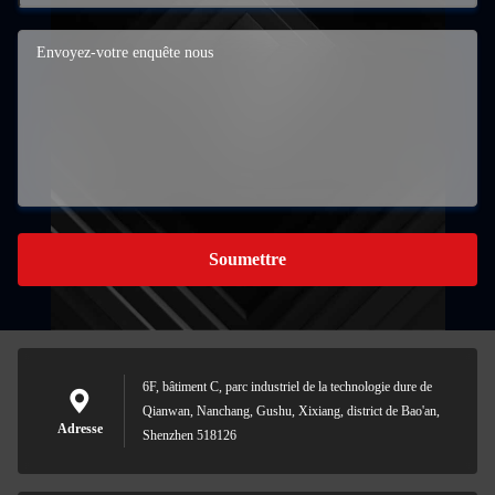
Soumettre
6F, bâtiment C, parc industriel de la technologie dure de
Qianwan, Nanchang, Gushu, Xixiang, district de Bao'an,
Adresse
Shenzhen 518126