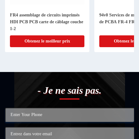
FR4 assemblage de circuits imprimés
94v0 Services de mon
HDI PCB PCB carte de câblage couche
de PCBA FR-4 FR4 
1-2
Obtenez le meilleur prix
Obtenez le me
- Je ne sais pas.