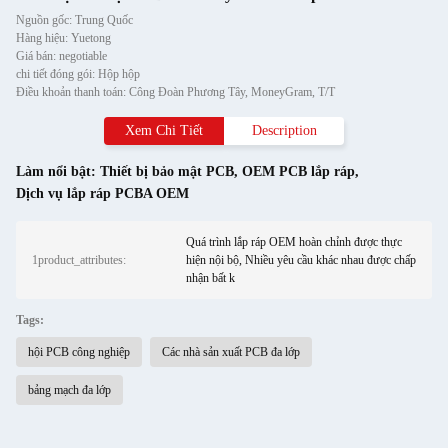
Nguồn gốc: Trung Quốc
Hàng hiệu: Yuetong
Giá bán: negotiable
chi tiết đóng gói: Hộp hộp
Điều khoản thanh toán: Công Đoàn Phương Tây, MoneyGram, T/T
Xem Chi Tiết
Description
Làm nổi bật:
Thiết bị bảo mật PCB
,
OEM PCB lắp ráp
,
Dịch vụ lắp ráp PCBA OEM
Quá trình lắp ráp OEM hoàn chỉnh được thực
1product_attributes:
hiện nội bộ, Nhiều yêu cầu khác nhau được chấp
nhận bất k
Tags:
hội PCB công nghiệp
Các nhà sản xuất PCB đa lớp
bảng mạch đa lớp