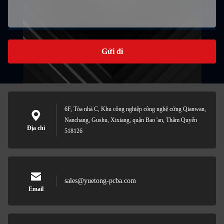
Gửi đi
6F, Tòa nhà C, Khu công nghiệp công nghệ cứng Qianwan,
Nanchang, Gushu, Xixiang, quận Bao 'an, Thâm Quyến
Địa chỉ
518126
sales@yuetong-pcba.com
Email