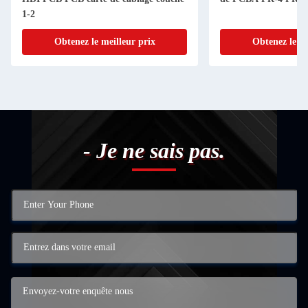
1-2
Obtenez le meilleur prix
Obtenez le me
- Je ne sais pas.