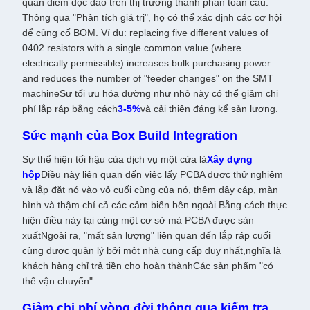
quan điểm độc đáo trên thị trường thành phần toàn cầu.
Thông qua "Phân tích giá trị", họ có thể xác định các cơ hội
để củng cố BOM. Ví dụ: replacing five different values of
0402 resistors with a single common value (where
electrically permissible) increases bulk purchasing power
and reduces the number of "feeder changes" on the SMT
machineSự tối ưu hóa dường như nhỏ này có thể giảm chi
phí lắp ráp bằng cách
3-5%
và cải thiện đáng kể sản lượng.
Sức mạnh của Box Build Integration
Sự thể hiện tối hậu của dịch vụ một cửa là
Xây dựng
hộp
Điều này liên quan đến việc lấy PCBA được thử nghiệm
và lắp đặt nó vào vỏ cuối cùng của nó, thêm dây cáp, màn
hình và thậm chí cả các cảm biến bên ngoài.Bằng cách thực
hiện điều này tại cùng một cơ sở mà PCBA được sản
xuấtNgoài ra, "mất sản lượng" liên quan đến lắp ráp cuối
cùng được quản lý bởi một nhà cung cấp duy nhất,nghĩa là
khách hàng chỉ trả tiền cho hoàn thànhCác sản phẩm "có
thể vận chuyển".
Giảm chi phí vòng đời thông qua kiểm tra