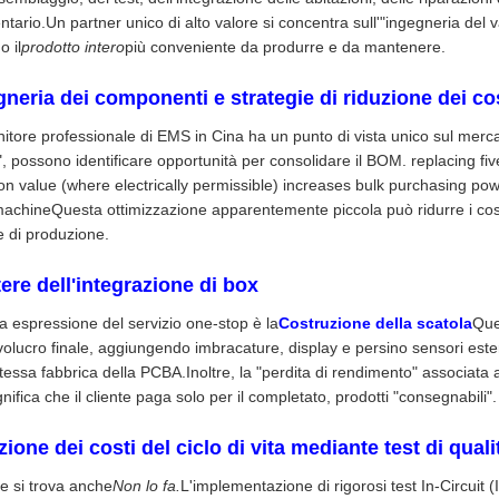
ventario.Un partner unico di alto valore si concentra sull'"ingegneria del
o il
prodotto intero
più conveniente da produrre e da mantenere.
gneria dei componenti e strategie di riduzione dei co
nitore professionale di EMS in Cina ha un punto di vista unico sul merca
", possono identificare opportunità per consolidare il BOM. replacing five
 value (where electrically permissible) increases bulk purchasing po
chineQuesta ottimizzazione apparentemente piccola può ridurre i cos
 di produzione.
tere dell'integrazione di box
ma espressione del servizio one-stop è la
Costruzione della scatola
Que
volucro finale, aggiungendo imbracature, display e persino sensori este
stessa fabbrica della PCBA.Inoltre, la "perdita di rendimento" associata a
nifica che il cliente paga solo per il completato, prodotti "consegnabili".
ione dei costi del ciclo di vita mediante test di quali
re si trova anche
Non lo fa.
L'implementazione di rigorosi test In-Circuit 