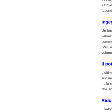
all'in
facend
Inge
Un for
valore
common
SMT ma
volume
Il po
L'ulti
suo in
nella 
che sig
Riduz
Il valo