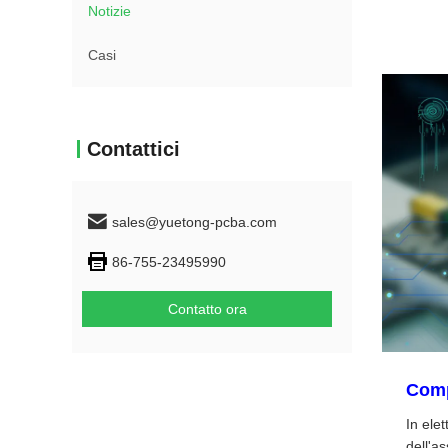
Notizie
Casi
Contattici
sales@yuetong-pcba.com
86-755-23495990
Contatto ora
Comp
In elet
dell'as