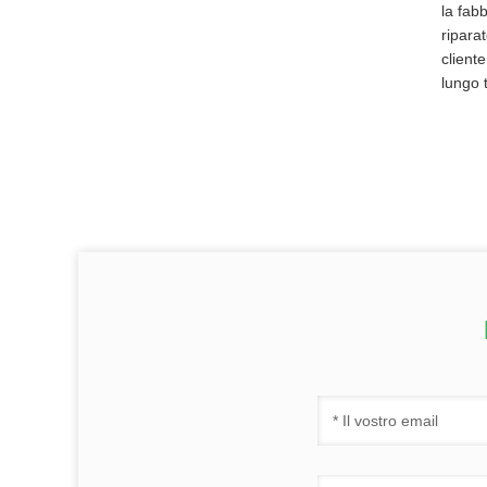
la fabb
ripara
client
lungo 