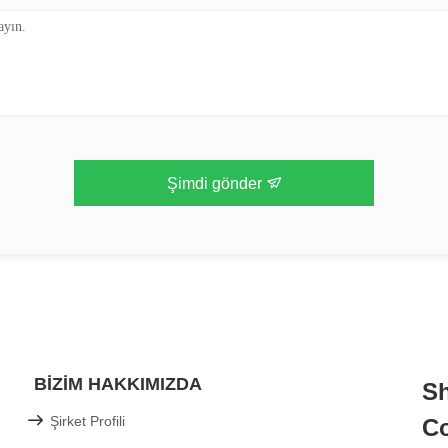
Şimdi gönder
BIZIM HAKKIMIZDA
Sh
Şirket Profili
Co