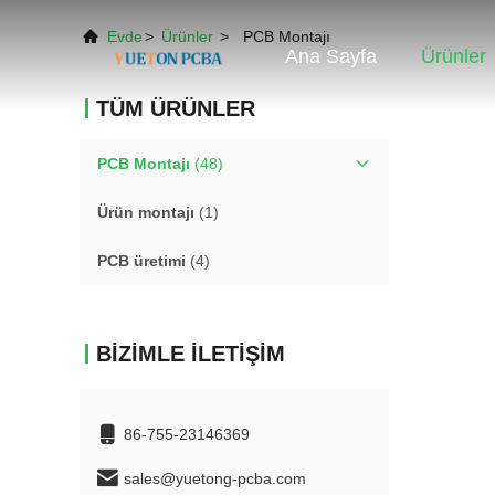
Evde
>
Ürünler
>
PCB Montajı
Ana Sayfa
Ürünler
TÜM ÜRÜNLER
PCB Montajı
(48)
Ürün montajı
(1)
PCB üretimi
(4)
BIZIMLE İLETIŞIM
86-755-23146369
sales@yuetong-pcba.com