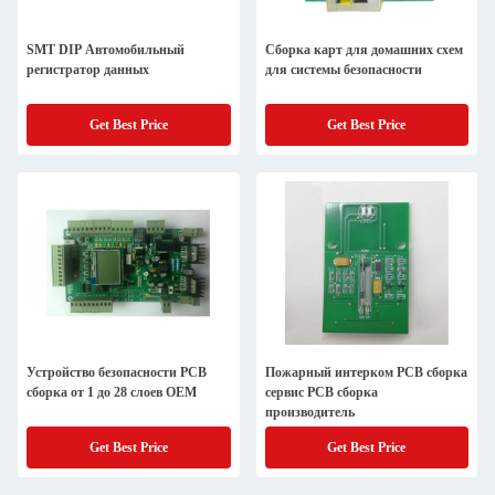
SMT DIP Автомобильный
Сборка карт для домашних схем
регистратор данных
для системы безопасности
Get Best Price
Get Best Price
Устройство безопасности PCB
Пожарный интерком PCB сборка
сборка от 1 до 28 слоев OEM
сервис PCB сборка
производитель
Get Best Price
Get Best Price