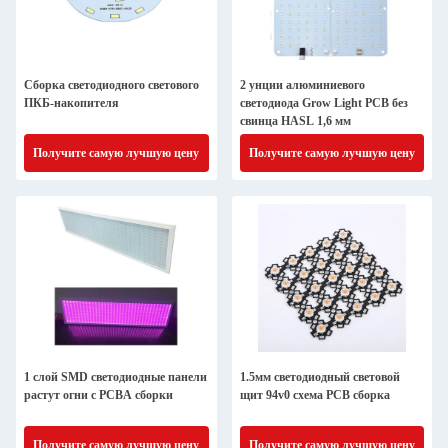
Сборка светодиодного светового
2 унции алюминиевого
ПКБ-накопителя
светодиода Grow Light PCB без
свинца HASL 1,6 мм
Получите самую лучшую цену
Получите самую лучшую цену
1 слой SMD светодиодные панели
1.5мм светодиодный световой
растут огни с PCBA сборки
щит 94v0 схема PCB сборка
Получите самую лучшую цену
Получите самую лучшую цену