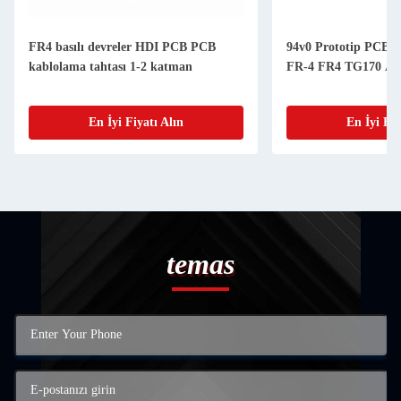
FR4 basılı devreler HDI PCB PCB
94v0 Prototip PCBA 
kablolama tahtası 1-2 katman
FR-4 FR4 TG170 A
En İyi Fiyatı Alın
En İyi Fiy
temas