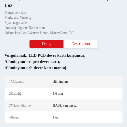
1 oz
Menşe yeri: Çin
Marka adı: Yuetong
Fiyat: negotiable
Ambalaj bilgileri: Karton kutu
Ödeme koşulları: Western Union, MoneyGram, T/T
Detay
Description
Vurgulamak:
LED PCB devre kartı kurşunsuz
,
Alüminyum led pcb devre kartı
,
Alüminyum pcb devre kartı montajı
1Malzeme:
alüminyum
2Kalınlığı:
1,6 mm
3Yüzeyi bitirme:
HASL kurşunsuz
4Bakır:
1 oz