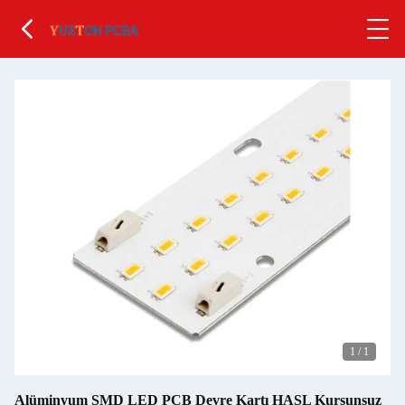
1
/
1
Alüminyum SMD LED PCB Devre Kartı HASL Kurşunsuz