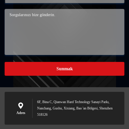
Sunmak
6F, Bina C, Qianwan Hard Technology Sanayi Parkı,
Nanchang, Gushu, Xixiang, Bao 'an Bölgesi, Shenzhen
Adres
518126