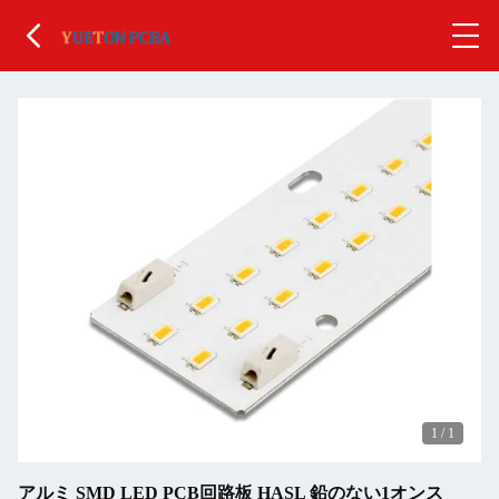
1
/
1
アルミ SMD LED PCB回路板 HASL 鉛のない1オンス