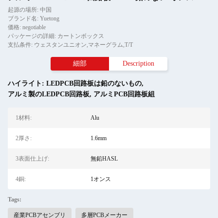
起源の場所: 中国
ブランド名: Yuetong
価格: negotiable
パッケージの詳細: カートンボックス
支払条件: ウェスタンユニオン,マネーグラム,T/T
細部
Description
ハイライト:
LEDPCB回路板は鉛のないもの
,
アルミ製のLEDPCB回路板
,
アルミPCB回路板組
1材料:
Alu
2厚さ:
1.6mm
3表面仕上げ:
無鉛HASL
4銅:
1オンス
Tags:
産業PCBアセンブリ
多層PCBメーカー