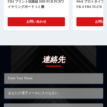
FR4 プリント回路組 HDI PCB PCBワ
94v0 プロトタイプ
イヤリングボード 1-2 層
FR-4 FR4 TG170 
お問い合わせ
お問い
連絡先