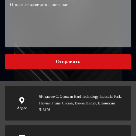
Отправить
6F, здание C, Qianwan Hard Technology Industrial Park,
Нанчан, Гушу, Сисянь, Bao'an District, Шэньчжэнь
Адрес
518126