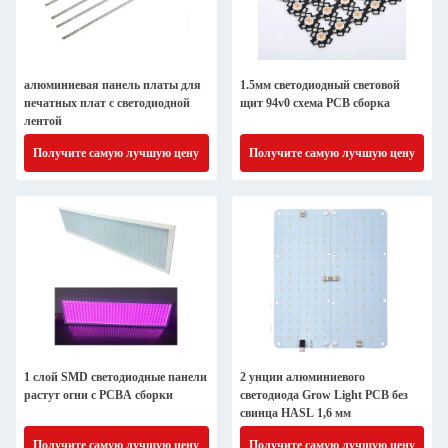
алюминиевая панель платы для
1.5мм светодиодный световой
печатных плат с светодиодной
щит 94v0 схема PCB сборка
лентой
Получите самую лучшую цену
Получите самую лучшую цену
1 слой SMD светодиодные панели
2 унции алюминиевого
растут огни с PCBA сборки
светодиода Grow Light PCB без
свинца HASL 1,6 мм
Получите самую лучшую цену
Получите самую лучшую цену