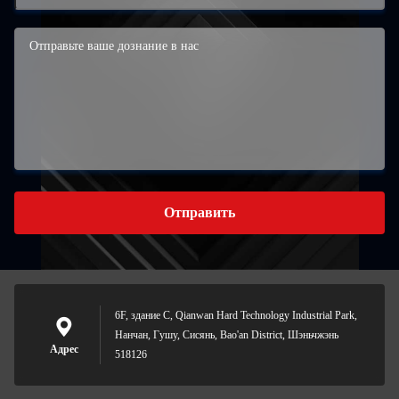
Отправить
6F, здание C, Qianwan Hard Technology Industrial Park,
Нанчан, Гушу, Сисянь, Bao'an District, Шэньчжэнь
Адрес
518126