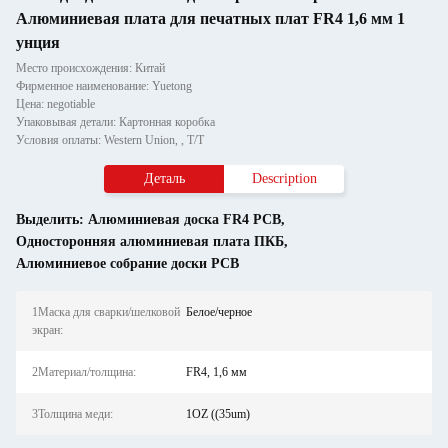
Алюминиевая плата для печатных плат FR4 1,6 мм 1
унция
Место происхождения: Китай
Фирменное наименование: Yuetong
Цена: negotiable
Упаковывая детали: Картонная коробка
Условия оплаты: Western Union, , T/T
Деталь
Description
Выделить:
Алюминиевая доска FR4 PCB
,
Односторонняя алюминиевая плата ПКБ
,
Алюминиевое собрание доски PCB
1Маска для сварки/шелковой
Белое/черное
экран:
2Материал/толщина:
FR4, 1,6 мм
3Толщина меди:
1OZ ((35um)