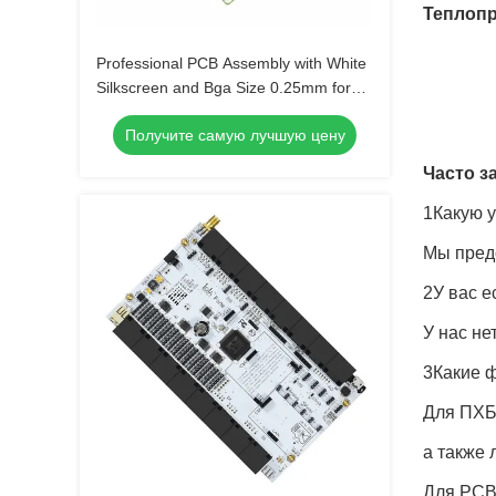
Теплоп
Professional PCB Assembly with White
Silkscreen and Bga Size 0.25mm for
Extreme Temperature Range -40 C -85
Получите самую лучшую цену
C
Часто 
1Какую у
Мы предо
2У вас е
У нас не
3Какие 
Для ПХБ,
а также
Для PCB