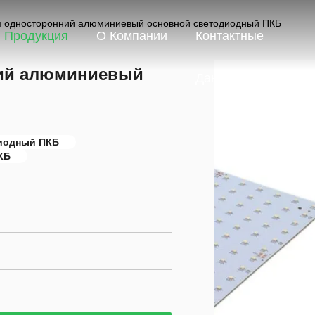
м односторонний алюминиевый основной светодиодный ПКБ
Продукция
О Компании
Контактные
ний алюминиевый
Данные
иодный ПКБ
КБ