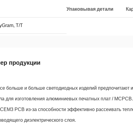
Упаковывая детали
Ка
yGram, T/T
тер продукции
все больше и больше светодиодных изделий предпочитают и
ла для изготовления алюминиевых печатных плат / MCPC
 CEM3 PCB из-за способности эффективно рассеивать тепл
оводящего диэлектрического слоя.