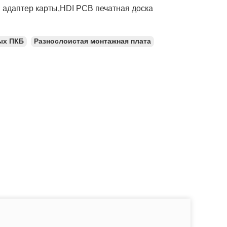
й адаптер карты,HDI PCB печатная доска
ых ПКБ
Разнослоистая монтажная плата