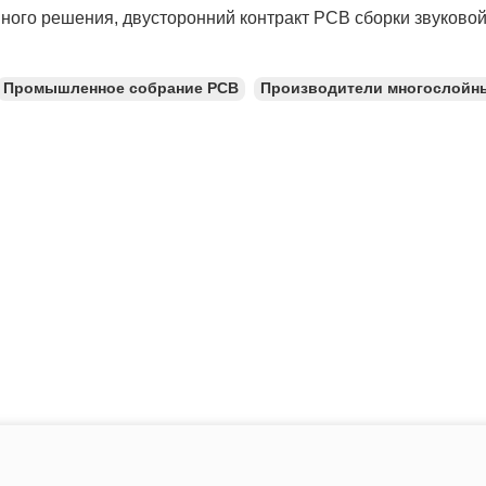
ного решения, двусторонний контракт PCB сборки звуково
Промышленное собрание PCB
Производители многослойн