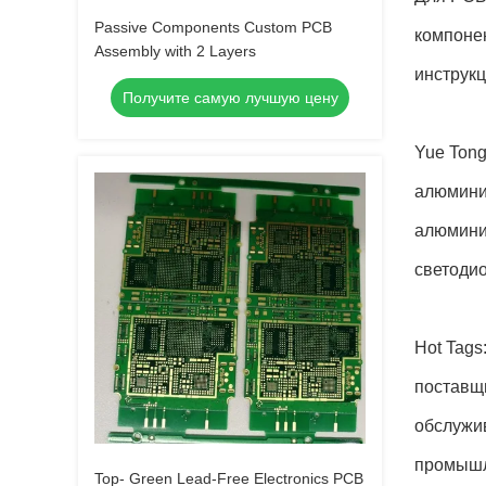
Passive Components Custom PCB
компонен
Assembly with 2 Layers
инструк
Получите самую лучшую цену
Yue Tong
алюмини
алюмини
светоди
Hot Tag
поставщи
обслужив
промышл
Top- Green Lead-Free Electronics PCB