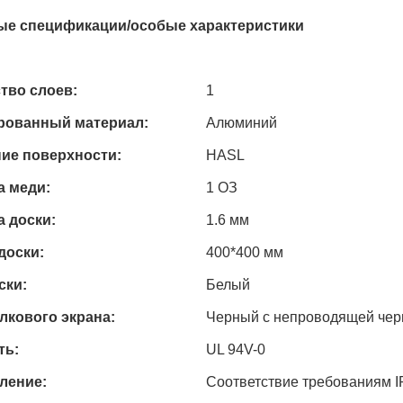
е спецификации/особые характеристики
тво слоев:
1
рованный материал:
Алюминий
ие поверхности:
HASL
 меди:
1 ОЗ
 доски:
1.6 мм
доски:
400*400 мм
ски:
Белый
лкового экрана:
Черный с непроводящей че
ть:
UL 94V-0
ление:
Соответствие требованиям I