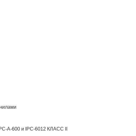
рнилами
PC-A-600 и IPC-6012 КЛАСС II