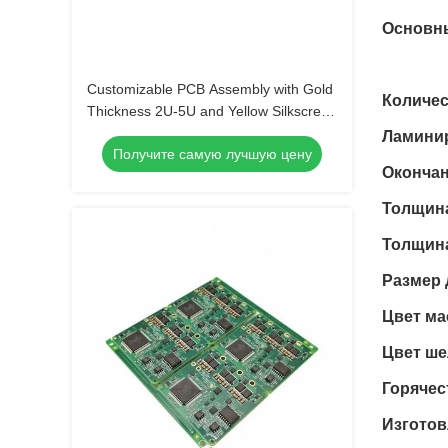
Основны
Customizable PCB Assembly with Gold
Количес
Thickness 2U-5U and Yellow Silkscreen
Color
Ламини
Получите самую лучшую цену
Окончан
Толщина
Толщина
Размер 
Цвет ма
Цвет ше
Горячес
Изготов