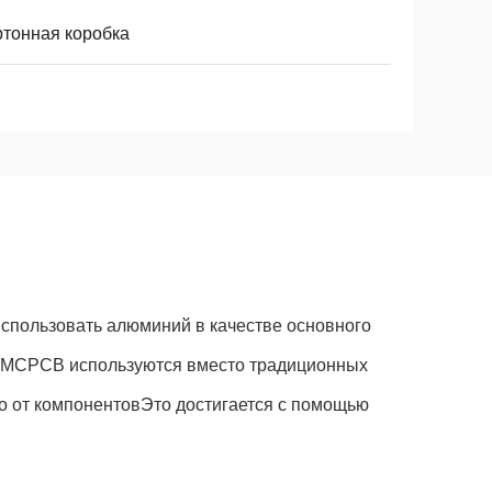
ртонная коробка
спользовать алюминий в качестве основного
B.MCPCB используются вместо традиционных
о от компонентовЭто достигается с помощью