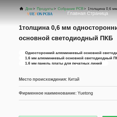
Дом
>
Продукты
>
Собрание PCB
>
1толщина 0,6 м
Главная Страница
1толщина 0,6 мм односторон
основной светодиодный ПКБ
Односторонний алюминиевый основной светод
1.6 мм алюминиевый основной светодиодный П
1.6 мм панель платы для печатных линий
Место происхождения:
Китай
Фирменное наименование:
Yuetong