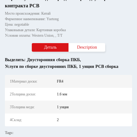
контракта PCB
Место происхождения: Китай
Фирменное наименование: Yuetong
Цена: negotiable
Упаковывая детали: Картонная коробка
Условия оплаты: Western Union, , T/T
Деталь
Description
Выделить:
Двусторонняя сборка ПКБ
,
Услуги по сборке двусторонних ПКБ
,
1 унция PCB сборка
1Материал доски:
FR4
2Толщина доски:
1.6 мм
3Толщина меди:
1 унция
4Склад:
2
Tags: