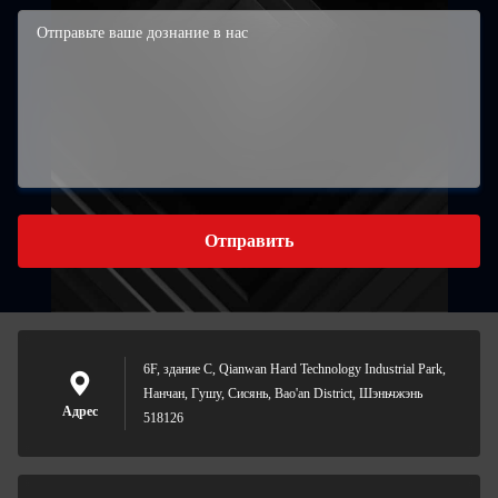
Отправить
6F, здание C, Qianwan Hard Technology Industrial Park,
Нанчан, Гушу, Сисянь, Bao'an District, Шэньчжэнь
Адрес
518126