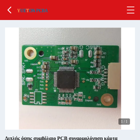
1
/
1
Διπλής όψης συμβόλαιο PCB συναρμολόγηση κάρτα