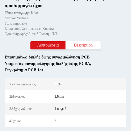
προσαρμογέα ήχου
Τόπος καταγωγής: Κίνα
Μάρκα: Yuetong
Τιμή: negotiable
Συσκευασία λεπτομέρειες: Καρτόνι
Όροι πληρωμής: Δυτική Ένωση, , T/T
Λεπτομέρεια
Description
Επισημαίνω:
διπλής όψης συναρμολόγηση PCB
,
Υπηρεσίες συναρμολόγησης διπλής όψης PCBA
,
Συγκρότημα PCB 1oz
1Υλικό επιφάνειας:
FR4
2Μοντέλο:
1.6mm
3Δάχος χαλκού:
1 ουγκιά
4Σχήμα:
2