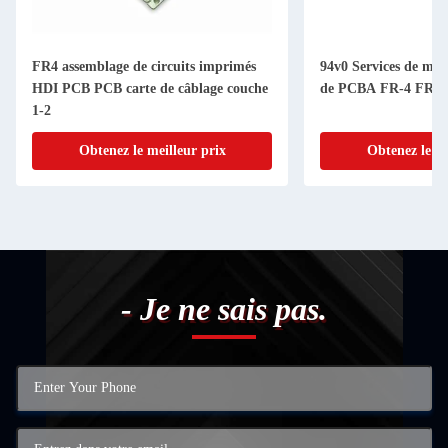
FR4 assemblage de circuits imprimés
94v0 Services de mon
HDI PCB PCB carte de câblage couche
de PCBA FR-4 FR4 
1-2
Obtenez le meilleur prix
Obtenez le me
- Je ne sais pas.