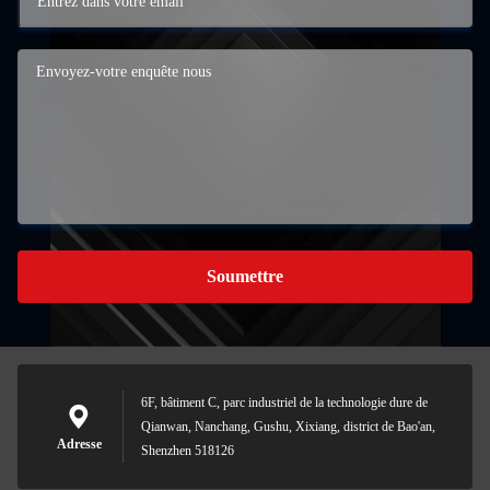
Soumettre
6F, bâtiment C, parc industriel de la technologie dure de
Qianwan, Nanchang, Gushu, Xixiang, district de Bao'an,
Adresse
Shenzhen 518126