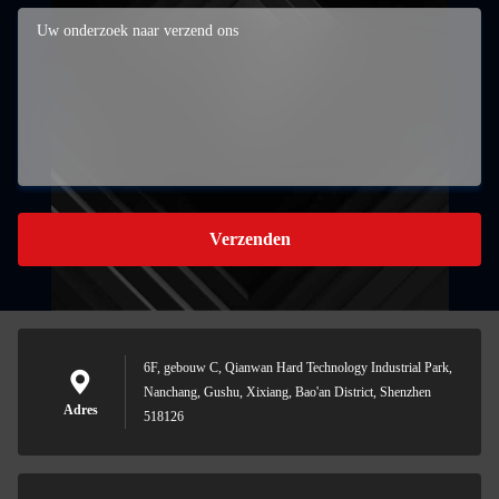
Verzenden
6F, gebouw C, Qianwan Hard Technology Industrial Park,
Nanchang, Gushu, Xixiang, Bao'an District, Shenzhen
Adres
518126