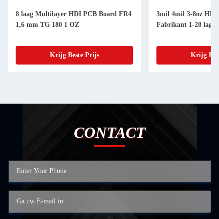
8 laag Multilayer HDI PCB Board FR4
3mil 4mil 3-8oz HD
1,6 mm TG 180 1 OZ
Fabrikant 1-28 lagen
Krijg Beste Prijs
Krijg Bes
CONTACT