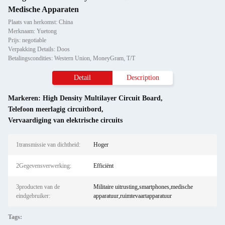
Medische Apparaten
Plaats van herkomst: China
Merknaam: Yuetong
Prijs: negotiable
Verpakking Details: Doos
Betalingscondities: Western Union, MoneyGram, T/T
Detail
Description
Markeren:
High Density Multilayer Circuit Board
,
Telefoon meerlagig circuitbord
,
Vervaardiging van elektrische circuits
1transmissie van dichtheid:
Hoger
2Gegevensverwerking:
Efficiënt
3producten van de
Militaire uitrusting,smartphones,medische
eindgebruiker:
apparatuur,ruimtevaartapparatuur
Tags: