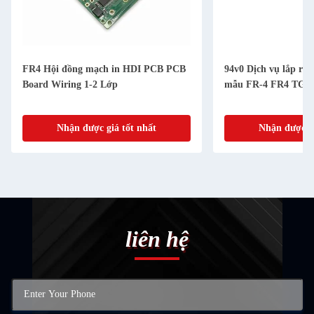
FR4 Hội đồng mạch in HDI PCB PCB
94v0 Dịch vụ lắp r
Board Wiring 1-2 Lớp
mẫu FR-4 FR4 TG1
Nhận được giá tốt nhất
Nhận được gi
liên hệ