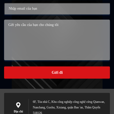
Gửi đi
6F, Tòa nhà C, Khu công nghiệp công nghệ cứng Qianwan,
Nanchang, Gushu, Xixiang, quận Bao 'an, Thâm Quyến
Địa chỉ
518126