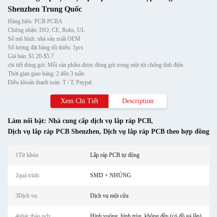
Shenzhen Trung Quốc
Hàng hiệu: PCB PCBA
Chứng nhận: ISO, CE, Rohs, UL
Số mô hình: nhà sản xuất OEM
Số lượng đặt hàng tối thiểu: 1pcs
Giá bán: $1.20-$5.7
chi tiết đóng gói: Mỗi sản phẩm được đóng gói trong một túi chống tĩnh điện
Thời gian giao hàng: 2 đến 3 tuần
Điều khoản thanh toán: T / T, Paypal
Xem Chi Tiết
Description
Làm nổi bật:
Nhà cung cấp dịch vụ lắp ráp PCB
,
Dịch vụ lắp ráp PCB Shenzhen
,
Dịch vụ lắp ráp PCB theo hợp đồng
1Từ khóa:
Lắp ráp PCB tự động
2quá trình:
SMD + NHÚNG
3Dịch vụ:
Dịch vụ một cửa
4phác thảo pcb:
Hình vuông, hình tròn, không đều (có đồ gá lắp)