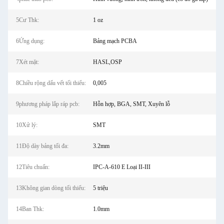
5Cư Thk:
1 oz
6Ứng dụng:
Bảng mạch PCBA
7Xét mặt:
HASL,OSP
8Chiều rộng dấu vết tối thiểu:
0,005
9phương pháp lắp ráp pcb:
Hỗn hợp, BGA, SMT, Xuyên lỗ
10Xử lý:
SMT
11Độ dày bảng tối đa:
3.2mm
12Tiêu chuẩn:
IPC-A-610 E Loại II-III
13Không gian dòng tối thiểu:
5 triệu
14Ban Thk:
1.0mm