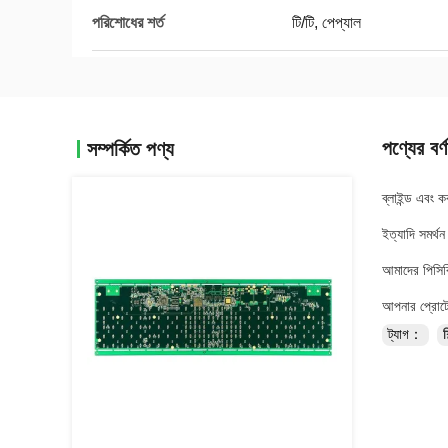
পরিশোধের শর্ত
টি/টি, পেপ্যাল
পণ্যের বর্ণ
সম্পর্কিত পণ্য
ব্লাইন্ড এবং ক
ইত্যাদি সমর্থ
আমাদের পিসিবি
আপনার প্রোটোট
ট্যাগ：
শ