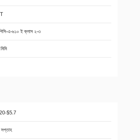
T
িসি-এ-৬১০ ই ক্লাস ২-৩
মিমি
20-$5.7
 সপ্তাহ