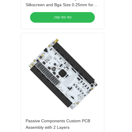
Silkscreen and Bga Size 0.25mm for
Extreme Temperature Range -40 C -85
সেরা দাম পান
C
Passive Components Custom PCB
Assembly with 2 Layers