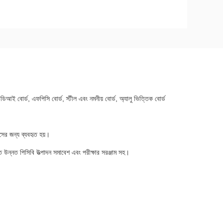
এইচডিআই বোর্ড, এফপিসি বোর্ড, স্টীল এবং নমনীয় বোর্ড, অ্যালু ভিত্তিক বোর্ড
ইসের জন্য ব্যবহৃত হয়।
উন্নত পিসিবি উত্পাদন সমাবেশ এবং পরীক্ষার সরঞ্জাম সহ।