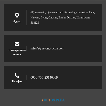
6F, здание C, Qianwan Hard Technology Industrial Park,
Нанчан, Гушу, Сисянь, Bao'an District, Шэньчжэнь
Адрес
518126
sales@yuetong-pcba.com
Электронная
почта
0086-755-23146369
Телефон