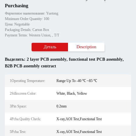
Purchasing
Фирменное наименование: Yuetong
Minimum Order Quantity: 100
Цена: Negotiable
Packaging Details: Carton Box
Payment Terms: Western Union, , T/T
Деталь
Description
Выделить:
2 layer PCB assembly
,
functional test PCB assembly
,
B2B PCB assembly contract
1Operating Temperature:
Range Up To -40 ℃ ~85 ℃
2Silkscreen Color:
White, Black, Yellow
3Pin Space:
0.2mm
4Pcba Quality Check:
X-ray,AOI Test,Functional Test
5Pcba Test:
X-ray,AOI Test,Functional Test