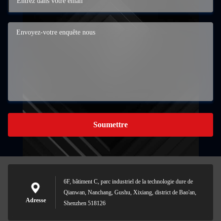
Soumettre
6F, bâtiment C, parc industriel de la technologie dure de
Qianwan, Nanchang, Gushu, Xixiang, district de Bao'an,
Adresse
Shenzhen 518126