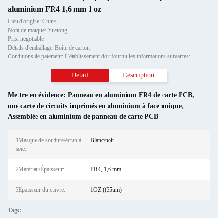
aluminium FR4 1,6 mm 1 oz
Lieu d'origine: Chine
Nom de marque: Yuetong
Prix: negotiable
Détails d'emballage: Boîte de carton
Conditions de paiement: L'établissement doit fournir les informations suivantes:
Détail
Description
Mettre en évidence:
Panneau en aluminium FR4 de carte PCB
,
une carte de circuits imprimés en aluminium à face unique
,
Assemblée en aluminium de panneau de carte PCB
1Masque de soudure/écran à
Blanc/noir
soie:
2Matériau/Épaisseur:
FR4, 1,6 mm
3Épaisseur du cuivre:
1OZ ((35um)
Tags: