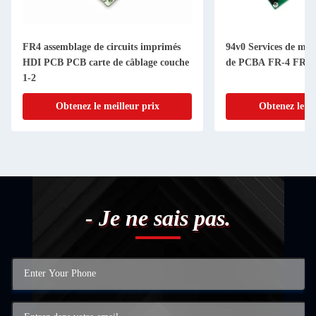
FR4 assemblage de circuits imprimés
94v0 Services de mon
HDI PCB PCB carte de câblage couche
de PCBA FR-4 FR4 
1-2
Obtenez le meilleur prix
Obtenez le me
- Je ne sais pas.