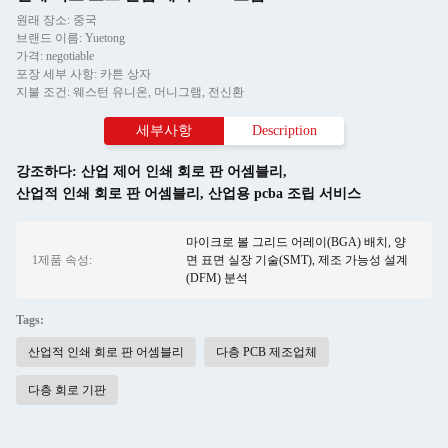
원래 장소: 중국
브랜드 이름: Yuetong
가격: negotiable
포장 세부 사항: 카튼 상자
지불 조건: 웨스턴 유니온, 머니그램, 전신환
세부사항
Description
강조하다:
산업 제어 인쇄 회로 판 어셈블리
,
산업적 인쇄 회로 판 어셈블리
,
산업용 pcba 조립 서비스
마이크로 볼 그리드 어레이(BGA) 배치, 양
1제품 속성:
면 표면 실장 기술(SMT), 제조 가능성 설계
(DFM) 분석
Tags:
산업적 인쇄 회로 판 어셈블리
다층 PCB 제조업체
다층 회로 기판