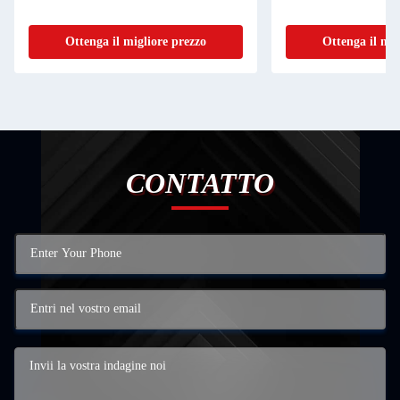
Ottenga il migliore prezzo
Ottenga il mig
CONTATTO