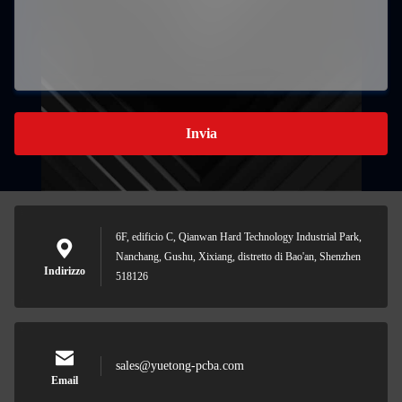
Invia
6F, edificio C, Qianwan Hard Technology Industrial Park,
Nanchang, Gushu, Xixiang, distretto di Bao'an, Shenzhen
Indirizzo
518126
sales@yuetong-pcba.com
Email