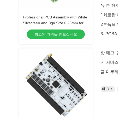
유 톤 전
1회로판
Professional PCB Assembly with White
Silkscreen and Bga Size 0.25mm for
2부품을 
Extreme Temperature Range -40 C -85
3- PC
최고의 가격을 얻으십시오
C
핫 태그:
지 서비스
금 마무리
태그：