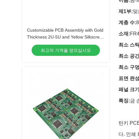
이름:
금색
제1부:
맞
계층 수:
8
Customizable PCB Assembly with Gold
소재:
FR4
Thickness 2U-5U and Yellow Silkscreen
Color
최소 스틱
최고의 가격을 얻으십시오
최소 공간 
최소 구멍
표면 완성
패널 크기
특징:
금 
턴키 PC
다. 인쇄