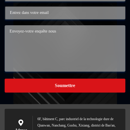
Soumettre
6F, bâtiment C, parc industriel de la technologie dure de
Qianwan, Nanchang, Gushu, Xixiang, district de Bao'an,