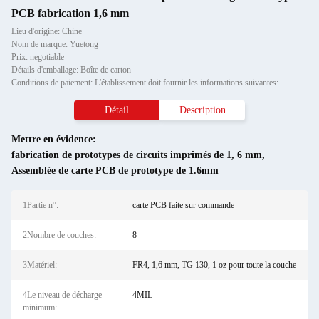
PCB fabrication 1,6 mm
Lieu d'origine: Chine
Nom de marque: Yuetong
Prix: negotiable
Détails d'emballage: Boîte de carton
Conditions de paiement: L'établissement doit fournir les informations suivantes:
Détail
Description
Mettre en évidence:
fabrication de prototypes de circuits imprimés de 1
,
6 mm
,
Assemblée de carte PCB de prototype de 1.6mm
1Partie n°:
carte PCB faite sur commande
2Nombre de couches:
8
3Matériel:
FR4, 1,6 mm, TG 130, 1 oz pour toute la couche
4Le niveau de décharge
4MIL
minimum: