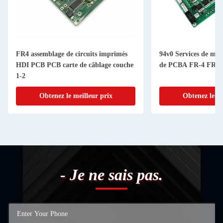
FR4 assemblage de circuits imprimés
94v0 Services de mon
HDI PCB PCB carte de câblage couche
de PCBA FR-4 FR4 
1-2
Obtenez le meilleur prix
Obtenez le me
- Je ne sais pas.