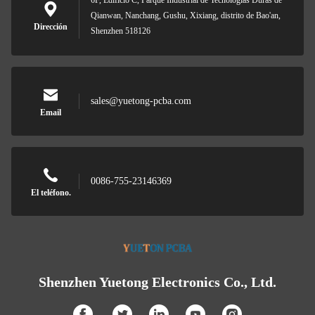
6F, Edificio C, Parque Industrial de Tecnologías Duras de
Qianwan, Nanchang, Gushu, Xixiang, distrito de Bao'an,
Dirección
Shenzhen 518126
sales@yuetong-pcba.com
Email
0086-755-23146369
El teléfono.
Shenzhen Yuetong Electronics Co., Ltd.