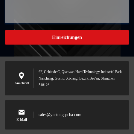
Einreichungen
6F, Gebäude C, Qianwan Hard Technology Industrial Park,
Nanchang, Gushu, Xixiang, Bezirk Bao'an, Shenzhen
Anschrift
518126
sales@yuetong-pcba.com
E-Mail