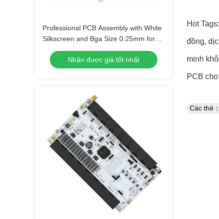
Hot Tags:
Professional PCB Assembly with White
Silkscreen and Bga Size 0.25mm for
đồng, dịc
Extreme Temperature Range -40 C -85
minh khôn
Nhận được giá tốt nhất
C
PCB cho 
Các thẻ