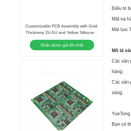
Điều trị 
Mặt nạ h
Customizable PCB Assembly with Gold
Mái lụa: 
Thickness 2U-5U and Yellow Silkscreen
Color
Nhận được giá tốt nhất
Mô tả s
Các sản 
hàng.
Các sản 
sáng.
YueTong 
Bạn có t