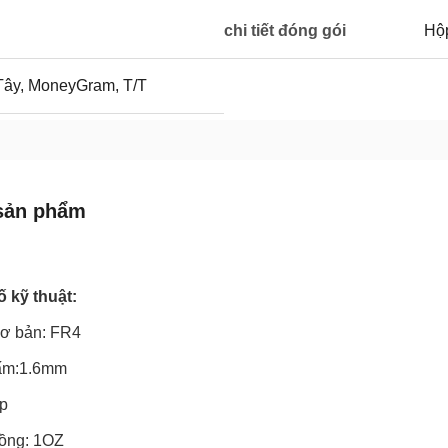
chi tiết đóng gói
Hộ
ây, MoneyGram, T/T
sản phẩm
 kỹ thuật:
 cơ bản: FR4
tấm:1.6mm
ớp
ồng: 1OZ