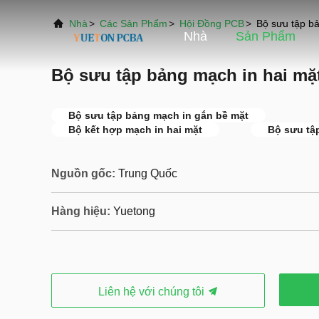
Nhà
>
Các Sản Phẩm
>
Hội Đồng PCB
>
Bộ sưu tập b
Nhà
Sản Phẩm
Bộ sưu tập bảng mạch in hai mặ
Bộ sưu tập bảng mạch in gắn bề mặt
Bộ kết hợp mạch in hai mặt
Bộ sưu tậ
Nguồn gốc:
Trung Quốc
Hàng hiệu:
Yuetong
Liên hệ với chúng tôi