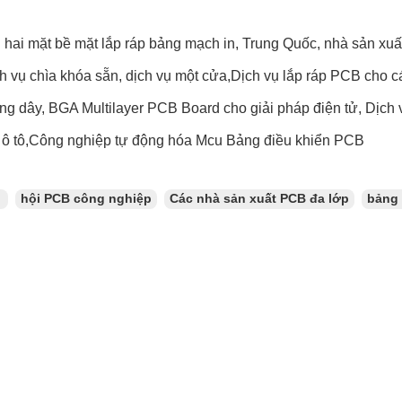
 hai mặt bề mặt lắp ráp bảng mạch in, Trung Quốc, nhà sản xuấ
h vụ chìa khóa sẵn, dịch vụ một cửa,Dịch vụ lắp ráp PCB cho cá
g dây, BGA Multilayer PCB Board cho giải pháp điện tử, Dịch vụ
ô tô,Công nghiệp tự động hóa Mcu Bảng điều khiển PCB
：
hội PCB công nghiệp
Các nhà sản xuất PCB đa lớp
bảng 