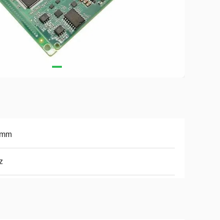
6mm
z