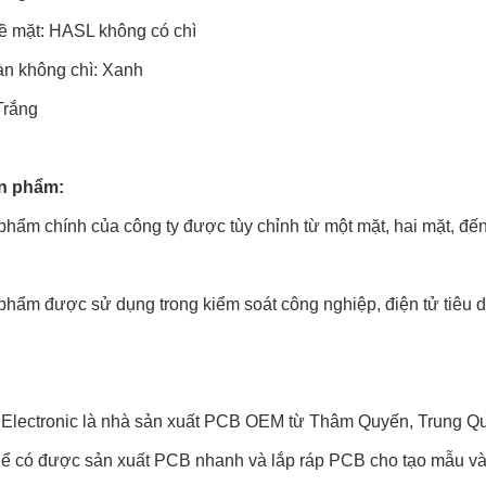
bề mặt: HASL không có chì
àn không chì: Xanh
Trắng
ản phẩm
:
phẩm chính của công ty được tùy chỉnh từ một mặt, hai mặt, đế
phẩm được sử dụng trong kiểm soát công nghiệp, điện tử tiêu d
Electronic là nhà sản xuất PCB OEM từ Thâm Quyến, Trung Q
hể có được sản xuất PCB nhanh và lắp ráp PCB cho tạo mẫu và