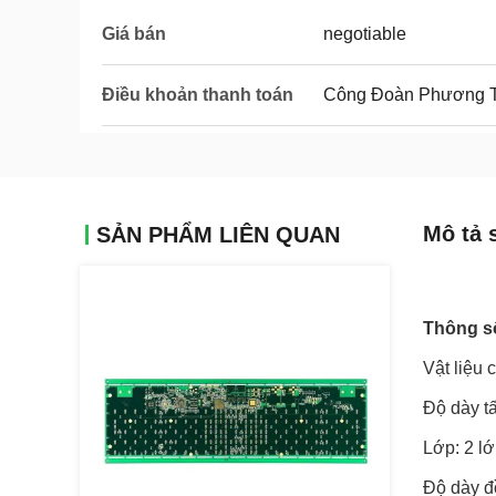
Giá bán
negotiable
Điều khoản thanh toán
Công Đoàn Phương T
Mô tả 
SẢN PHẨM LIÊN QUAN
Thông số
Vật liệu
Độ dày 
Lớp: 2 l
Độ dày đ