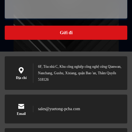
Gửi đi
6F, Tòa nhà C, Khu công nghiệp công nghệ cứng Qianwan,
Nanchang, Gushu, Xixiang, quận Bao 'an, Thâm Quyến
Địa chỉ
518126
sales@yuetong-pcba.com
Email