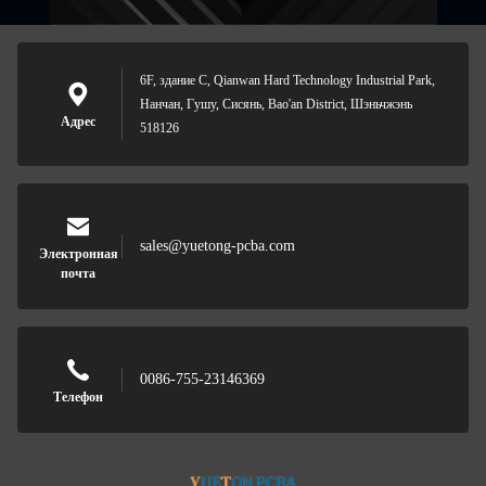
6F, здание C, Qianwan Hard Technology Industrial Park,
Нанчан, Гушу, Сисянь, Bao'an District, Шэньчжэнь
Адрес
518126
sales@yuetong-pcba.com
Электронная
почта
0086-755-23146369
Телефон