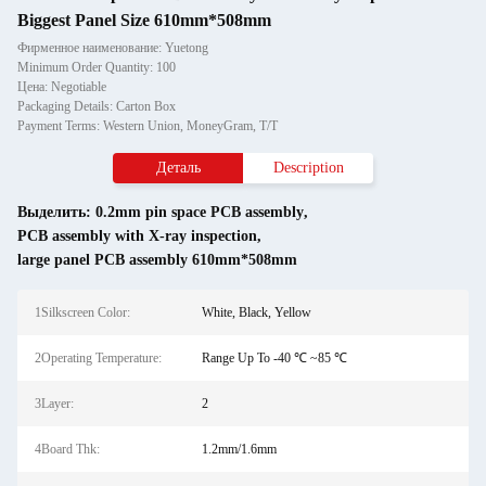
Biggest Panel Size 610mm*508mm
Фирменное наименование: Yuetong
Minimum Order Quantity: 100
Цена: Negotiable
Packaging Details: Carton Box
Payment Terms: Western Union, MoneyGram, T/T
Деталь
Description
Выделить:
0.2mm pin space PCB assembly
,
PCB assembly with X-ray inspection
,
large panel PCB assembly 610mm*508mm
1Silkscreen Color:
White, Black, Yellow
2Operating Temperature:
Range Up To -40 ℃ ~85 ℃
3Layer:
2
4Board Thk:
1.2mm/1.6mm