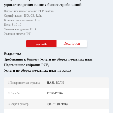
удовлетворения ваших бизнес-требований
Фирменное наименование: PCB custom
Сертификация: ISO, CE, Rohs
Количество мин заказа: 1 шт.
Цена: $1.0-10
Упаковывая детали: ESD
Условия оплаты: T/T
Деталь
Description
Выделить:
Требования к бизнесу Услуги по сборке печатных плат
,
Подгонянное собрание PCB
,
Услуги по сборке печатных плат на заказ
1Поверхностная отделка:
HASL ЕСЛИ
2Служба:
PCB&PCBA
3Сверля размер:
0,0078" (0.2mm)