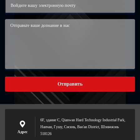
Отправить
6F, здание C, Qianwan Hard Technology Industrial Park,
Нанчан, Гушу, Сисянь, Bao'an District, Шэньчжэнь
Адрес
518126