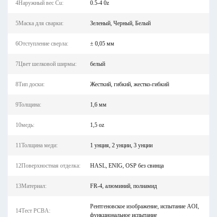
4Наружный вес Cu:
0.5-4 0z
5Маска для сварки:
Зеленый, Черный, Белый
6Отступление сверла:
± 0,05 мм
7Цвет шелковой ширмы:
белый
8Тип доски:
Жесткий, гибкий, жестко-гибкий
9Толщина:
1,6 мм
10медь:
1,5 oz
11Толщина меди:
1 унция, 2 унции, 3 унции
12Поверхностная отделка:
HASL, ENIG, OSP без свинца
13Материал:
FR-4, алюминий, полиамид
Рентгеновское изображение, испытание AOI,
14Тест PCBA:
функциональное испытание