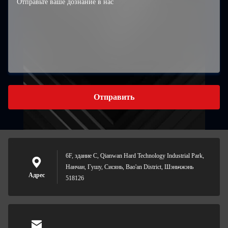
Отправить
6F, здание C, Qianwan Hard Technology Industrial Park,
Нанчан, Гушу, Сисянь, Bao'an District, Шэньчжэнь
Адрес
518126