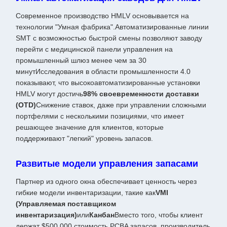
Современное производство HMLV основывается на
технологии "Умная фабрика".Автоматизированные линии
SMT с возможностью быстрой смены позволяют заводу
перейти с медицинской панели управления на
промышленный шлюз менее чем за 30
минутИсследования в области промышленности 4.0
показывают, что высокоавтоматизированные установки
HMLV могут достичь
98% своевременности доставки
(OTD)
Снижение ставок, даже при управлении сложными
портфелями с несколькими позициями, что имеет
решающее значение для клиентов, которые
поддерживают "легкий" уровень запасов.
Развитые модели управления запасами
Партнер из одного окна обеспечивает ценность через
гибкие модели инвентаризации, такие как
VMI
(Управляемая поставщиком
инвентаризация)
или
Канбан
Вместо того, чтобы клиент
держат $500,000 стоимость PCBA запасов, производитель