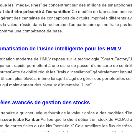
 que les "méga-usines" se concentrent sur des millions de smartphones i
it doit être présenté à l'échantillon.
Ce modèle de fabrication nécess
, gérant des centaines de conceptions de circuits imprimés différents
es.la valeur réside dans la recherche d'un partenaire qui ne traite pas
 comme une compétence de base.
matisation de l'usine intelligente pour les HMLV
brication moderne de HMLV repose sur la technologie "Smart Factory"
ement rapide permettent à une usine de passer d'une carte de contrôle
utesCette flexibilité réduit les "frais d'installation" généralement imputé
érêt sont plus élevés, même lorsqu'il s'agit de gérer des portefeuilles c
ts qui maintiennent des niveaux d'inventaire "Line".
èles avancés de gestion des stocks
rtenaire à guichet unique fournit de la valeur grâce à des modèles d'inv
isseur)
ou
Le Kanban
Au lieu que le client détient un stock de PCBA d'
n de cartes finies ou de kits "semi-finis".Cela améliore les flux de tréso