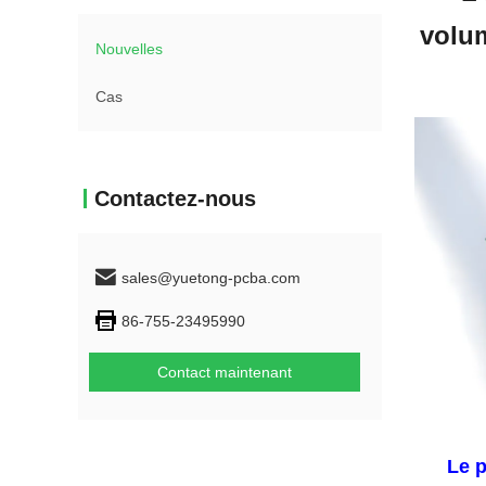
volum
Nouvelles
Cas
Contactez-nous
sales@yuetong-pcba.com
86-755-23495990
Contact maintenant
Le p