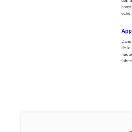
deman
const
échel
Appu
Dans 
de la
haute
fabri