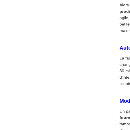
Alors
produ
agile
petit
mais
Auto
La fa
chang
30 min
d'int
clien
Mod
Un pa
fourn
tampo