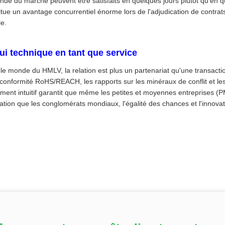
de du marché peuvent être satisfaits en quelques jours plutôt qu'en qu
itue un avantage concurrentiel énorme lors de l'adjudication de contrat
le.
i technique en tant que service
le monde du HMLV, la relation est plus un partenariat qu'une transactio
 conformité RoHS/REACH, les rapports sur les minéraux de conflit et les
ment intuitif garantit que même les petites et moyennes entreprises (
cation que les conglomérats mondiaux, l'égalité des chances et l'innovat