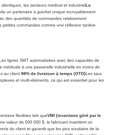
dentiques, les secteurs médical et industriel
Le
ite un partenaire à guichet unique incroyablement
 avec des quantités de commandes relativement
 les petites commandes comme une réflexion tardive
.Les lignes SMT automatisées avec des capacités de
 médicale à une passerelle industrielle en moins de
s au client.
98% de livraison à temps (OTD)
Les taux
omplexes et multi-éléments, ce qui est essentiel pour les
entaire flexibles tels que
VMI (inventaire géré par le
une valeur de 500 000 $, le fabricant maintient un
rerie du client et garantit que les pics soudains de la