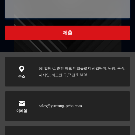
제출
6F, 빌딩 C, 춘천 하드 테크놀로지 산업단지, 난창, 구슈,
시시안, 바오안 구,?? 진 518126
주소
sales@yuetong-pcba.com
이메일