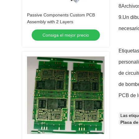
8Archivos
Passive Components Custom PCB
9.Un dibu
Assembly with 2 Layers
necesari
Consiga el mejor precio
Etiquetas
personali
de circui
de bombe
PCB de l
Las etiq
Placa de