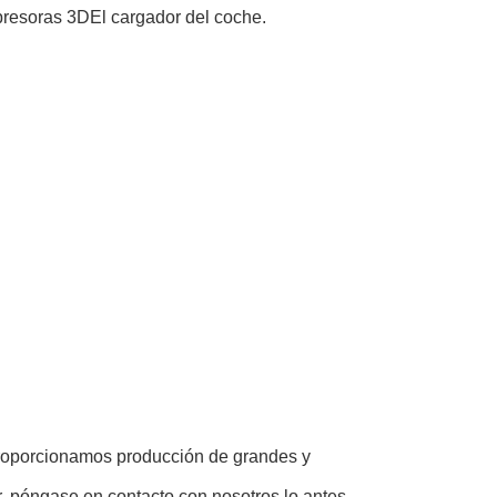
presoras 3DEl cargador del coche.
Proporcionamos producción de grandes y
, póngase en contacto con nosotros lo antes