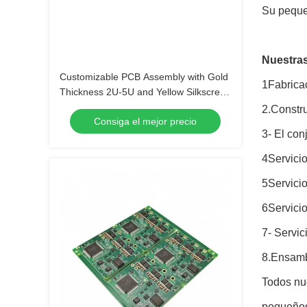
Su pequeñ
Nuestras
Customizable PCB Assembly with Gold
1Fabrica
Thickness 2U-5U and Yellow Silkscreen
Color
2.Constru
Consiga el mejor precio
3- El con
4Servici
5Servici
6Servici
7- Servic
8.Ensamb
Todos nu
pequeños