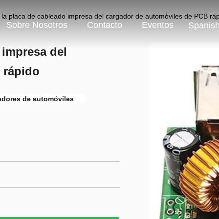
la placa de cableado impresa del cargador de automóviles de PCB rá
Sobre Nosotros
Contacto
Eventos
Spanis
 impresa del
 rápido
adores de automóviles