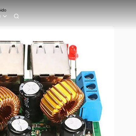
pido
h