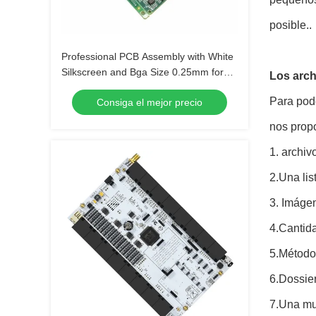
posible..
Professional PCB Assembly with White
Silkscreen and Bga Size 0.25mm for
Los arch
Extreme Temperature Range -40 C -85
Para pode
Consiga el mejor precio
C
nos propo
1. archi
2.Una lis
3. Imáge
4.Cantid
5.Método
6.Dossie
7.Una mue