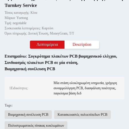
Turnkey Service
Τόπος καταγωγής: Κίνα
Μάρκα: Yuetong
Τιμή: negotiable
Συσκευασία λεπτομέρειες: Καρτόνι
Όροι πληρωμής: Δυτική Ένωση, MoneyGram, T/T
Λεπτομέρεια
Description
Επισημαίνω:
Συγκρότημα πλακέτων PCB βιομηχανικού ελέγχου
,
Συνδυασμός πλακέτων PCB σε μία στάση
,
Βιομηχανική συνέλευση PCB
Μία στάση ολοκληρωμένη υπηρεσία, γρήγορη
1Ειδικότητες:
συναρμολόγηση PCB, διασφάλιση ποιότητας,
παγκόσμια βάση δεδ
Tags:
Βιομηχανική συνέλευση PCB
Κατασκευαστές πολυεπίπεδων PCB
Πολυστρωματικός πίνακας κυκλωμάτων