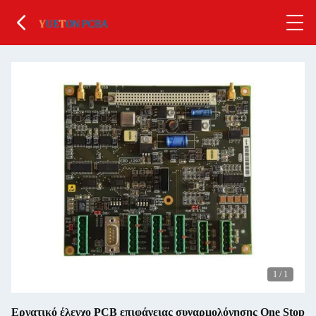
1
/
1
Εργατικό έλεγχο PCB επιφάνειας συναρμολόγησης One Stop