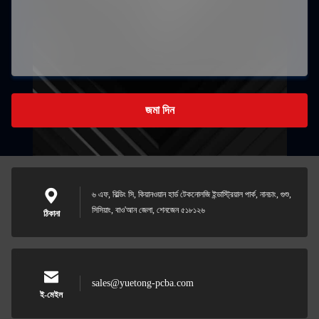
জমা দিন
৬ এফ, বিল্ডিং সি, কিয়ানওয়ান হার্ড টেকনোলজি ইন্ডাস্ট্রিয়াল পার্ক, নানচাং, গুশু,
সিসিয়াং, বাও'আন জেলা, শেনজেন ৫১৮১২৬
ঠিকানা
sales@yuetong-pcba.com
ই-মেইল