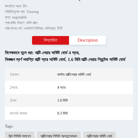
উৎপত্তি স্থল: চীন
পরিচিতিমুলক নাম: Yuetong
মূল্য: negotiable
প্যাকেজিং বিবরণ: কার্টন বাক্স
পরিশোধের শর্ত: ওয়েস্টার্ন ইউনিয়ন, মানিগ্রাম, টি/টি
বিস্তারিত
Description
বিশেষভাবে তুলে ধরা:
মাল্টি-লেয়ার সার্কিট বোর্ড 4 স্তর
,
নিমজ্জন স্বর্ণ সমাপ্তি মাল্টি স্তর সার্কিট বোর্ড
,
1.6 মিমি মাল্টি-লেয়ার প্রিন্টেড সার্কিট বোর্ড
1মডেল:
কাস্টম মাল্টিলেয়ার সার্কিট বোর্ড
2স্তর:
4 স্তর
3বেধ:
1.6 মিমি
4গর্তের আকার:
0.3 মিমি
Tags:
শিল্প পিসিবি সমাবেশ
মাল্টিলেয়ার পিসিবি প্রস্তুতকারক
মাল্টিলেয়ার সার্কিট বোর্ড