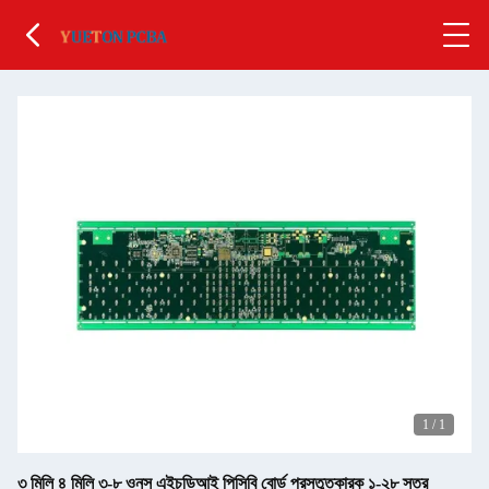
1
/
1
৩ মিলি ৪ মিলি ৩-৮ ওনস এইচডিআই পিসিবি বোর্ড প্রস্তুতকারক ১-২৮ স্তর