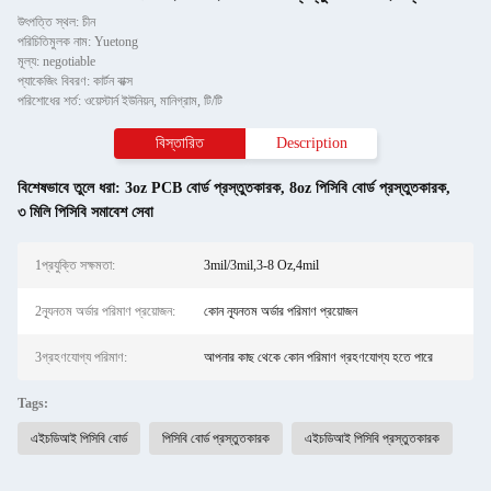
উৎপত্তি স্থল: চীন
পরিচিতিমুলক নাম: Yuetong
মূল্য: negotiable
প্যাকেজিং বিবরণ: কার্টন বাক্স
পরিশোধের শর্ত: ওয়েস্টার্ন ইউনিয়ন, মানিগ্রাম, টি/টি
বিস্তারিত
Description
বিশেষভাবে তুলে ধরা:
3oz PCB বোর্ড প্রস্তুতকারক
,
8oz পিসিবি বোর্ড প্রস্তুতকারক
,
৩ মিলি পিসিবি সমাবেশ সেবা
1প্রযুক্তি সক্ষমতা:
3mil/3mil,3-8 Oz,4mil
2ন্যূনতম অর্ডার পরিমাণ প্রয়োজন:
কোন ন্যূনতম অর্ডার পরিমাণ প্রয়োজন
3গ্রহণযোগ্য পরিমাণ:
আপনার কাছ থেকে কোন পরিমাণ গ্রহণযোগ্য হতে পারে
Tags:
এইচডিআই পিসিবি বোর্ড
পিসিবি বোর্ড প্রস্তুতকারক
এইচডিআই পিসিবি প্রস্তুতকারক