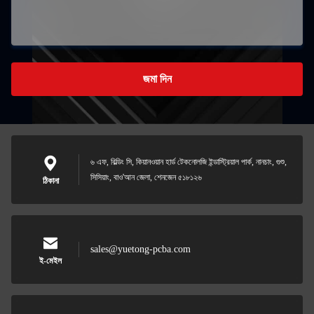
জমা দিন
৬ এফ, বিল্ডিং সি, কিয়ানওয়ান হার্ড টেকনোলজি ইন্ডাস্ট্রিয়াল পার্ক, নানচাং, গুশু,
সিসিয়াং, বাও'আন জেলা, শেনজেন ৫১৮১২৬
ঠিকানা
sales@yuetong-pcba.com
ই-মেইল