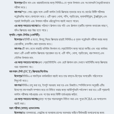
উদ্দেশ্যঃ
সঠিক মান এবং ধারাবাহিকতার জন্য পিসিবিএ-তে পৃথক উপাদান এবং সংযোগগুলি বৈদ্যুতিকভাবে
পরীক্ষা করে।
ফাংশনঃ
স্প্রিং লোড জোন্ড সঙ্গে একটি কাস্টম তৈরি ফিক্সচার ব্যবহার করে যা বোর্ডের নির্দিষ্ট পরীক্ষার
পয়েন্টগুলির সাথে যোগাযোগ করে। এটি দ্রুত খোলা, শর্টস, প্রতিরোধ, ক্যাপাসিট্যান্স, ইন্ডাক্ট্যান্স,এবং
প্রায়ই উপস্থিতি এবং উপাদান সঠিক ওরিয়েন্টেশন যাচাই করতে পারেন.
এর জন্য সবচেয়ে ভালোঃ
উচ্চ পরিমাণে উত্পাদন তার গতি এবং উত্পাদন ত্রুটির ব্যাপক কভারেজ কারণে,
যদিও ফিক্সচার খরচ উচ্চ হতে পারে।
ফ্লাইং প্রোব টেস্টার (এফপিটি):
উদ্দেশ্যঃ
আইসিটি-র মতো, কিন্তু স্থির ফিক্সচার ছাড়াই পিসিবিএ-র পৃথক পয়েন্টগুলি পরীক্ষা করার জন্য
রোবোটিক, চলনশীল জোন ব্যবহার করে।
ফাংশনঃ
এটি কম থেকে মাঝারি ভলিউম উৎপাদন বা প্রোটোটাইপ জন্য আরো নমনীয় এবং খরচ কার্যকর
কারণ এটি একটি কাস্টম ফিক্সচার প্রয়োজন হয় না. এটি শর্টস, খোলা, প্রতিরোধ, ধারণক্ষমতা,এবং
মৌলিক উপাদান মান.
এর জন্য সবচেয়ে ভালোঃ
দ্রুত প্রোটোটাইপিং এবং ছোট উত্পাদন রান যেখানে আইসিটির জন্য ফিক্সচার
খরচ ন্যায়সঙ্গত নয়।
ফাংশনাল টেস্ট (FCT) ফিক্সচার/সিস্টেমঃ
উদ্দেশ্যঃ
পিসিবিএ-র সামগ্রিক কার্যকারিতা যাচাই করে তার বাস্তব-বিশ্বের অপারেটিং পরিবেশকে
সিমুলেট করে।
ফাংশনঃ
পিসিবিএ চালু করা হয়, ইনপুট সরবরাহ করা হয় এবং ডিজাইন স্পেসিফিকেশন অনুযায়ী এটির
উদ্দেশ্যে ফাংশনগুলি সম্পাদন করে তা নিশ্চিত করার জন্য আউটপুটগুলি পর্যবেক্ষণ করা হয়।এটি প্রায়শই
কাস্টম পরীক্ষার সফ্টওয়্যার এবং পণ্যের জন্য নির্দিষ্ট হার্ডওয়্যার জড়িত.
এর জন্য সবচেয়ে ভালোঃ
চূড়ান্ত পণ্যের পারফরম্যান্স নিশ্চিত করা এবং পুরো PCBA এর অপারেশন
যাচাই করা।
বয়স পরীক্ষা (বাগান) ওভেন/কক্ষঃ
উদ্দেশ্যঃ
উচ্চ তাপমাত্রা, ভোল্টেজ বা অন্যান্য চাপের অবস্থার অধীনে দীর্ঘস্থায়ী অপারেশনের জন্য