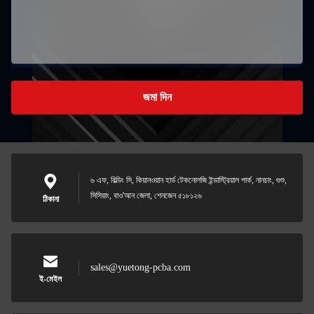
জমা দিন
৬ এফ, বিল্ডিং সি, কিয়ানওয়ান হার্ড টেকনোলজি ইন্ডাস্ট্রিয়াল পার্ক, নানচাং, গুশু,
সিসিয়াং, বাও'আন জেলা, শেনজেন ৫১৮১২৬
ঠিকানা
sales@yuetong-pcba.com
ই-মেইল