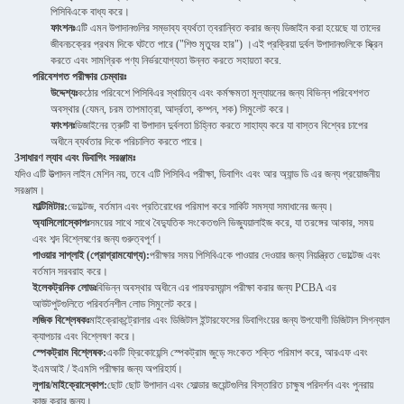
পিসিবিএকে বাধ্য করে।
ফাংশনঃ
এটি এমন উপাদানগুলির সম্ভাব্য ব্যর্থতা ত্বরান্বিত করার জন্য ডিজাইন করা হয়েছে যা তাদের
জীবনচক্রের প্রথম দিকে ঘটতে পারে ("শিশু মৃত্যুর হার") ।এই প্রক্রিয়া দুর্বল উপাদানগুলিকে স্ক্রিন
করতে এবং সামগ্রিক পণ্য নির্ভরযোগ্যতা উন্নত করতে সহায়তা করে.
পরিবেশগত পরীক্ষার চেম্বারঃ
উদ্দেশ্যঃ
কঠোর পরিবেশে পিসিবিএর স্থায়িত্ব এবং কর্মক্ষমতা মূল্যায়নের জন্য বিভিন্ন পরিবেশগত
অবস্থার (যেমন, চরম তাপমাত্রা, আর্দ্রতা, কম্পন, শক) সিমুলেট করে।
ফাংশনঃ
ডিজাইনের ত্রুটি বা উপাদান দুর্বলতা চিহ্নিত করতে সাহায্য করে যা বাস্তব বিশ্বের চাপের
অধীনে ব্যর্থতার দিকে পরিচালিত করতে পারে।
3সাধারণ ল্যাব এবং ডিবাগিং সরঞ্জামঃ
যদিও এটি উত্পাদন লাইন মেশিন নয়, তবে এটি পিসিবিএ পরীক্ষা, ডিবাগিং এবং আর অ্যান্ড ডি এর জন্য প্রয়োজনীয়
সরঞ্জাম।
মাল্টিমিটার:
ভোল্টেজ, বর্তমান এবং প্রতিরোধের পরিমাপ করে সার্কিট সমস্যা সমাধানের জন্য।
অ্যাসিলোস্কোপঃ
সময়ের সাথে সাথে বৈদ্যুতিক সংকেতগুলি ভিজ্যুয়ালাইজ করে, যা তরঙ্গের আকার, সময়
এবং শব্দ বিশ্লেষণের জন্য গুরুত্বপূর্ণ।
পাওয়ার সাপ্লাই (প্রোগ্রামযোগ্য):
পরীক্ষার সময় পিসিবিএকে পাওয়ার দেওয়ার জন্য নিয়ন্ত্রিত ভোল্টেজ এবং
বর্তমান সরবরাহ করে।
ইলেকট্রনিক লোডঃ
বিভিন্ন অবস্থার অধীনে এর পারফরম্যান্স পরীক্ষা করার জন্য PCBA এর
আউটপুটগুলিতে পরিবর্তনশীল লোড সিমুলেট করে।
লজিক বিশ্লেষকঃ
মাইক্রোকন্ট্রোলার এবং ডিজিটাল ইন্টারফেসের ডিবাগিংয়ের জন্য উপযোগী ডিজিটাল সিগন্যাল
ক্যাপচার এবং বিশ্লেষণ করে।
স্পেকট্রাম বিশ্লেষক:
একটি ফ্রিকোয়েন্সি স্পেকট্রাম জুড়ে সংকেত শক্তি পরিমাপ করে, আরএফ এবং
ইএমআই / ইএমসি পরীক্ষার জন্য অপরিহার্য।
লুপার/মাইক্রোস্কোপ:
ছোট ছোট উপাদান এবং সোল্ডার জয়েন্টগুলির বিস্তারিত চাক্ষুষ পরিদর্শন এবং পুনরায়
কাজ করার জন্য।