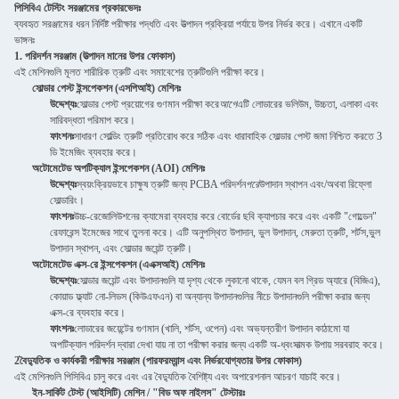
পিসিবিএ টেস্টিং সরঞ্জামের প্রকারভেদঃ
ব্যবহৃত সরঞ্জামের ধরন নির্দিষ্ট পরীক্ষার পদ্ধতি এবং উত্পাদন প্রক্রিয়া পর্যায়ে উপর নির্ভর করে। এখানে একটি
ভাঙ্গনঃ
1. পরিদর্শন সরঞ্জাম (উত্পাদন মানের উপর ফোকাস)
এই মেশিনগুলি মূলত শারীরিক ত্রুটি এবং সমাবেশের ত্রুটিগুলি পরীক্ষা করে।
সোল্ডার পেস্ট ইন্সপেকশন (এসপিআই) মেশিনঃ
উদ্দেশ্যঃ
সোল্ডার পেস্ট প্রয়োগের গুণমান পরীক্ষা করে
আগে
এটি লোডারের ভলিউম, উচ্চতা, এলাকা এবং
সারিবদ্ধতা পরিমাপ করে।
ফাংশনঃ
সাধারণ সোল্ডিং ত্রুটি প্রতিরোধ করে সঠিক এবং ধারাবাহিক সোল্ডার পেস্ট জমা নিশ্চিত করতে 3
ডি ইমেজিং ব্যবহার করে।
অটোমেটেড অপটিক্যাল ইন্সপেকশন (AOI) মেশিনঃ
উদ্দেশ্যঃ
স্বয়ংক্রিয়ভাবে চাক্ষুষ ত্রুটি জন্য PCBA পরিদর্শন
পরে
উপাদান স্থাপন এবং/অথবা রিফ্লো
সোল্ডারিং।
ফাংশনঃ
উচ্চ-রেজোলিউশনের ক্যামেরা ব্যবহার করে বোর্ডের ছবি ক্যাপচার করে এবং একটি "গোল্ডেন"
রেফারেন্স ইমেজের সাথে তুলনা করে। এটি অনুপস্থিত উপাদান, ভুল উপাদান, মেরুতা ত্রুটি, শর্টস,ভুল
উপাদান স্থাপন, এবং সোল্ডার জয়েন্ট ত্রুটি।
অটোমেটেড এক্স-রে ইন্সপেকশন (এএক্সআই) মেশিনঃ
উদ্দেশ্যঃ
সোল্ডার জয়েন্ট এবং উপাদানগুলি যা দৃশ্য থেকে লুকানো থাকে, যেমন বল গ্রিড অ্যারে (বিজিএ),
কোয়াড ফ্ল্যাট নো-লিডস (কিউএফএন) বা অন্যান্য উপাদানগুলির নীচে উপাদানগুলি পরীক্ষা করার জন্য
এক্স-রে ব্যবহার করে।
ফাংশনঃ
লোডারের জয়েন্টের গুণমান (খালি, শর্টস, ওপেন) এবং অভ্যন্তরীণ উপাদান কাঠামো যা
অপটিক্যাল পরিদর্শন দ্বারা দেখা যায় না তা পরীক্ষা করার জন্য একটি অ-ধ্বংসাত্মক উপায় সরবরাহ করে।
2বৈদ্যুতিক ও কার্যকরী পরীক্ষার সরঞ্জাম (পারফরম্যান্স এবং নির্ভরযোগ্যতার উপর ফোকাস)
এই মেশিনগুলি পিসিবিএ চালু করে এবং এর বৈদ্যুতিক বৈশিষ্ট্য এবং অপারেশনাল আচরণ যাচাই করে।
ইন-সার্কিট টেস্ট (আইসিটি) মেশিন / "বিড অফ নাইলস" টেস্টারঃ