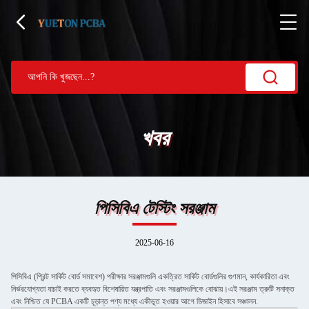
খবর
পিসিবিএ টেস্টিং সরঞ্জাম
2025-06-16
পিসিবিএ (প্রিন্ট সার্কিট বোর্ড সমাবেশ) পরীক্ষার সরঞ্জামগুলি একত্রিত সার্কিট বোর্ডগুলির গুণমান, কার্যকারিতা এবং
নির্ভরযোগ্যতা যাচাই করতে ব্যবহৃত বিশেষায়িত যন্ত্রপাতি এবং সরঞ্জামগুলিকে বোঝায়।এই সরঞ্জাম ত্রুটি সনাক্ত
এবং নিশ্চিত যে PCBA একটি চূড়ান্ত পণ্য মধ্যে একীভূত হওয়ার আগে ডিজাইন হিসাবে সঞ্চালন.